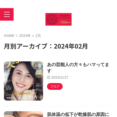
インディバ 大阪あびこ【INDIBASALON DE HORI】住吉区
苅田
HOME
>
2024年
>
2月
月別アーカイブ：2024年02月
あの芸能人の方々もハマってま
す
2024/2/27
ブログ
肌体温の低下が乾燥肌の原因に