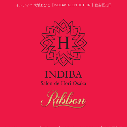
インディバ 大阪あびこ【INDIBASALON DE HORI】住吉区苅田