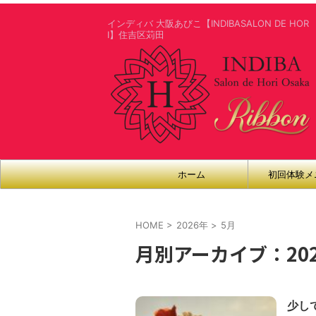
インディバ 大阪あびこ【INDIBASALON DE HOR
I】住吉区苅田
ホーム
初回体験メ
HOME
>
2026年
>
5月
月別アーカイブ：202
少し