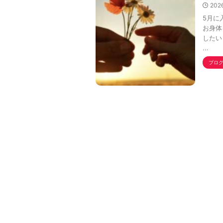
202
5月に
お身体
したい
...
ブロ