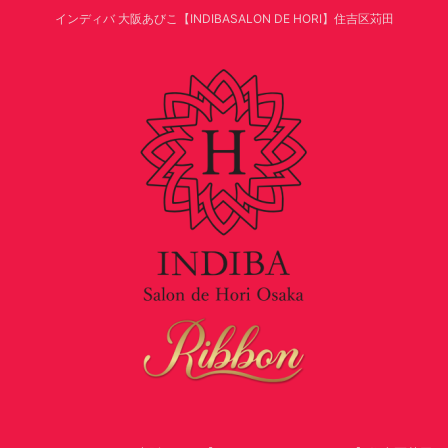
インディバ 大阪あびこ【INDIBASALON DE HORI】住吉区苅田