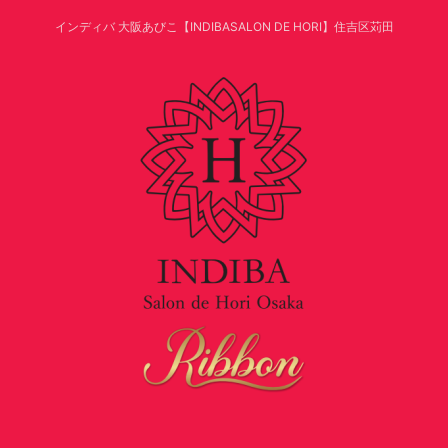
インディバ 大阪あびこ【INDIBASALON DE HORI】住吉区苅田