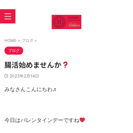
インディバ 大阪あびこ【INDIBASALON DE HORI】住吉区
苅田
HOME
>
ブログ
>
ブログ
腸活始めませんか
2023年2月14日
みなさんこんにちわ♬
今日はバレンタインデーですね