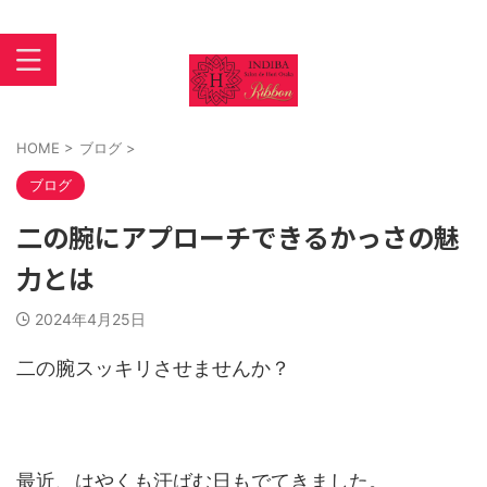
インディバ 大阪あびこ【INDIBASALON DE HORI】住吉区
苅田
HOME
>
ブログ
>
ブログ
二の腕にアプローチできるかっさの魅
力とは
2024年4月25日
二の腕スッキリさせませんか？
最近、はやくも汗ばむ日もでてきました。